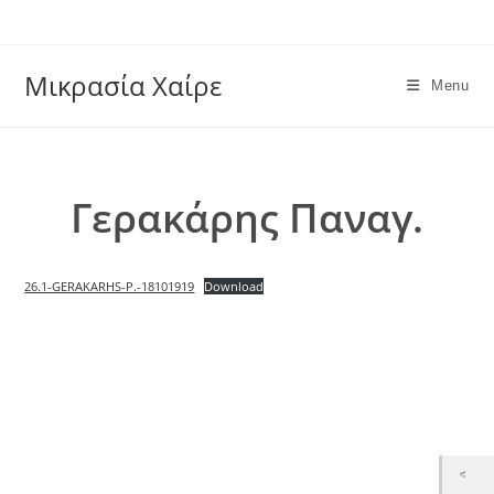
Skip
to
content
Μικρασία Χαίρε
Menu
Γερακάρης Παναγ.
26.1-GERAKARHS-P.-18101919
Download