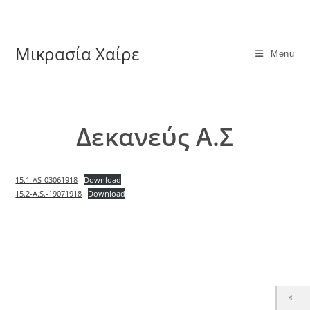
Skip
to
content
Μικρασία Χαίρε
Menu
Δεκανεύς Α.Σ
15.1-AS-03061918
Download
15.2-A.S.-19071918
Download