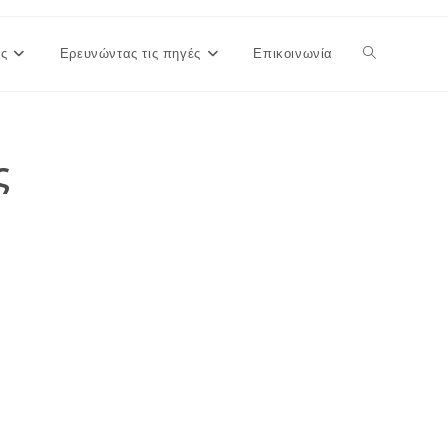
ς
Ερευνώντας τις πηγές
Επικοινωνία
Toggle
website
ς
search