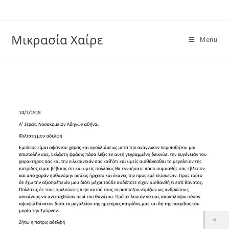
Skip
to
content
Μικρασία Χαίρε
Menu