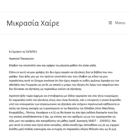
Skip
to
content
Μικρασία Χαίρε
Menu