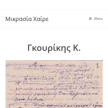
Skip
to
content
Μικρασία Χαίρε
Menu
Γκουρίκης Κ.